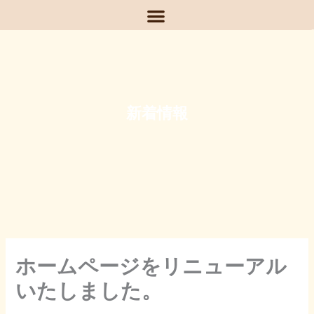
内
容
を
ス
キ
ッ
プ
新着情報
ホームページをリニューアル
いたしました。