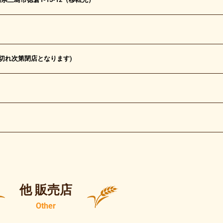
(売り切れ次第閉店となります)
他 販売店
Other