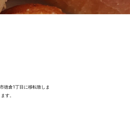
！
市徳倉1丁目に移転致しま
ります。