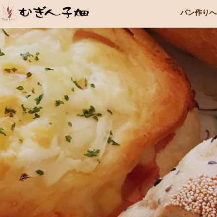
内
パン作りへ
容
を
ス
キ
ッ
プ