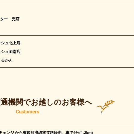
ター 売店
ッシュ北上店
ッシュ函南店
まるかん
交通機関でお越しのお客様へ
Customers
ェンジ から東駿河湾環状道路経由、車で4分(1.3km)