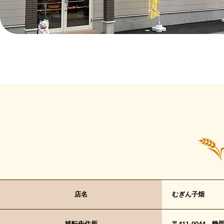
店名
むぎん子畑
移転先住所
〒411-0044 