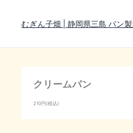
内
容
を
むぎん子畑 | 静岡県三島 パン
ス
キ
ッ
プ
クリームパン
210円(税込)