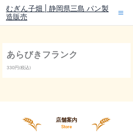
内
むぎん子畑 | 静岡県三島 パン製
容
造販売
を
ス
キ
ッ
プ
あらびきフランク
330円(税込)
店舗案内
Store