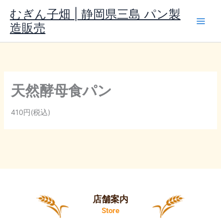
内
むぎん子畑 | 静岡県三島 パン製
容
造販売
を
ス
キ
ッ
プ
天然酵母食パン
410円(税込)
店舗案内
Store