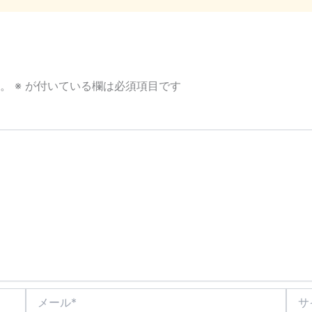
。
※
が付いている欄は必須項目です
メ
サ
ー
イ