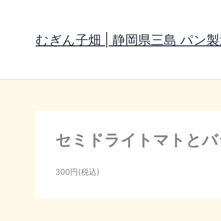
内
容
を
むぎん子畑 | 静岡県三島 パン
ス
キ
ッ
プ
セミドライトマトとバ
300円(税込)